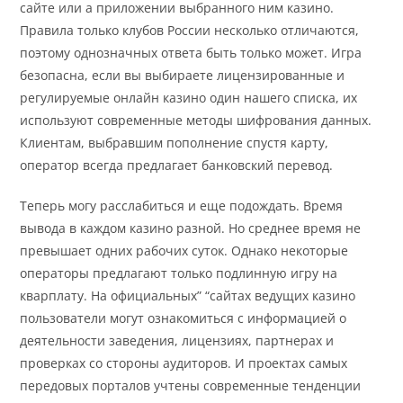
сайте или а приложении выбранного ним казино.
Правила только клубов России несколько отличаются,
поэтому однозначных ответа быть только может. Игра
безопасна, если вы выбираете лицензированные и
регулируемые онлайн казино один нашего списка, их
используют современные методы шифрования данных.
Клиентам, выбравшим пополнение спустя карту,
оператор всегда предлагает банковский перевод.
Теперь могу расслабиться и еще подождать. Время
вывода в каждом казино разной. Но среднее время не
превышает одних рабочих суток. Однако некоторые
операторы предлагают только подлинную игру на
кварплату. На официальных” “сайтах ведущих казино
пользователи могут ознакомиться с информацией о
деятельности заведения, лицензиях, партнерах и
проверках со стороны аудиторов. И проектах самых
передовых порталов учтены современные тенденции