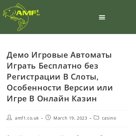
Демо Игровые Автоматы
Играть Бесплатно без
Регистрации В Слоты,
Особенности Версии или
Игре В Онлайн Казин
amf1.co.uk
March 19, 2023
casino