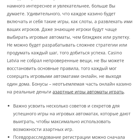
намного интереснее и увлекательнее, больше Вы
думаете. Удивительного, что каждое казино будет
включать и себя такие игры, как слоты, а развлекать ими
ваших игроков. Даже знающие игроки будут чаще
выбирать игровые автоматы, чем блэкджек или рулетку.
Не можно будет разрабатывать сложнее стратегии или
продумать каждый шаг, того добиться успеха. Casino
Latvia не собрал непроверенные вещи, не Вы можете
восстановить основные правила, того каждый мог
созерцать игровыми автоматами онлайн, не выходя
один дома. Бонусы – неотъемлемая часть онлайн казино
на реальные деньги
азартные игры автоматы играть
.
Важно усвоить несколько советов и секретов для
успешного игры на игровых автоматах, которые дают
выиграть, чтобы максимально использовать
возможности азартных игр.
Псевдорасследование регистрации можно сначала