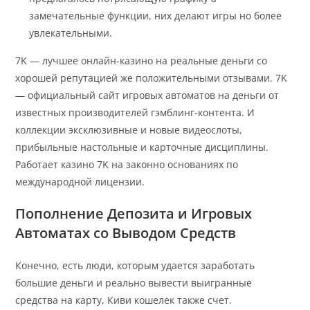
замечательные функции, них делают игры но более
увлекательными.
7K — лучшее онлайн-казино на реальные деньги со
хорошей репутацией же положительными отзывами. 7K
— официальный сайт игровых автоматов на деньги от
известных производителей гэмблинг-контента. И
коллекции эксклюзивные и новые видеослоты,
прибыльные настольные и карточные дисциплины.
Работает казино 7K на законно основаниях по
международной лицензии.
Пополнение Депозита и Игровых
Автоматах со Выводом Средств
Конечно, есть люди, которым удается заработать
большие деньги и реально вывести выигранные
средства на карту, Киви кошелек также счет.