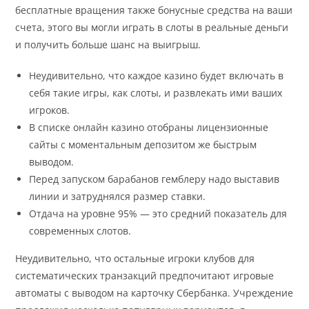
бесплатные вращения также бонусные средства на ваши
счета, этого вы могли играть в слоты в реальные деньги
и получить больше шанс на выигрыш.
Неудивительно, что каждое казино будет включать в
себя такие игры, как слоты, и развлекать ими ваших
игроков.
В списке онлайн казино отобраны лицензионные
сайты с моментальным депозитом же быстрым
выводом.
Перед запуском барабанов гемблеру надо выставив
линии и затруднялся размер ставки.
Отдача на уровне 95% — это средний показатель для
современных слотов.
Неудивительно, что остальные игроки клубов для
систематических транзакций предпочитают игровые
автоматы с выводом на карточку Сбербанка. Учреждение