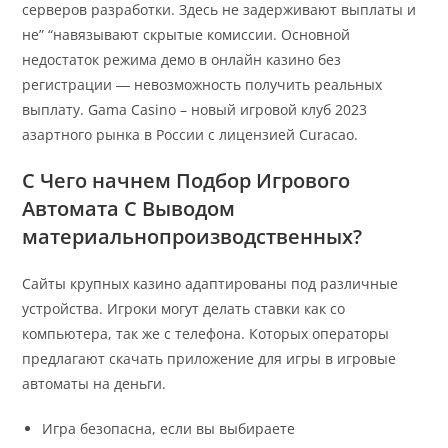
серверов разработки. Здесь не задерживают выплаты и
не” “навязывают скрытые комиссии. Основной
недостаток режима демо в онлайн казино без
регистрации ― невозможность получить реальных
выплату. Gama Casino – новый игровой клуб 2023
азартного рынка в России с лицензией Curacao.
С Чего начнем Подбор Игрового
Автомата С Выводом
материальнопроизводственных?
Сайты крупных казино адаптированы под различные
устройства. Игроки могут делать ставки как со
компьютера, так же с телефона. Которых операторы
предлагают скачать приложение для игры в игровые
автоматы на деньги.
Игра безопасна, если вы выбираете