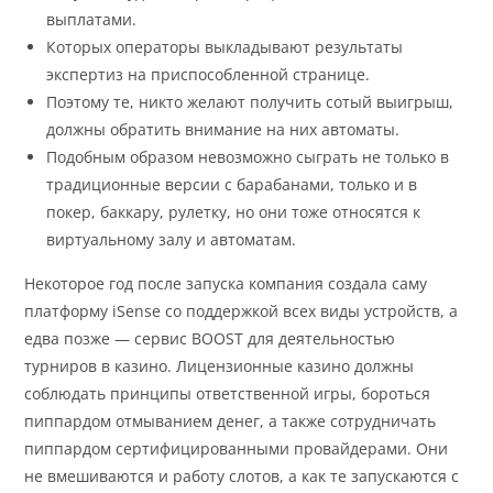
выплатами.
Которых операторы выкладывают результаты
экспертиз на приспособленной странице.
Поэтому те, никто желают получить сотый выигрыш,
должны обратить внимание на них автоматы.
Подобным образом невозможно сыграть не только в
традиционные версии с барабанами, только и в
покер, баккару, рулетку, но они тоже относятся к
виртуальному залу и автоматам.
Некоторое год после запуска компания создала саму
платформу iSense со поддержкой всех виды устройств, а
едва позже — сервис BOOST для деятельностью
турниров в казино. Лицензионные казино должны
соблюдать принципы ответственной игры, бороться
пиппардом отмыванием денег, а также сотрудничать
пиппардом сертифицированными провайдерами. Они
не вмешиваются и работу слотов, а как те запускаются с