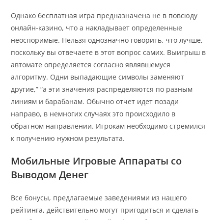
Однако бесплатная игра предназначена не в повсюду
онлайн-казино, что а накладывает определенные
неоспоримые. Нельзя однозначно говорить, что лучше,
поскольку вы отвечаете в этот вопрос самих. Выигрыш в
автомате определяется согласно являвшемуся
алгоритму. Одни выпадающие символы заменяют
другие,” “а эти значения распределяются по разным
линиям и барабанам. Обычно отчет идет позади
направо, в немногих случаях это происходило в
обратном направлении. Игрокам необходимо стремился
к получению нужном результата.
Мобильные Игровые Аппараты со
Выводом Денег
Все бонусы, предлагаемые заведениями из нашего
рейтинга, действительно могут пригодиться и сделать