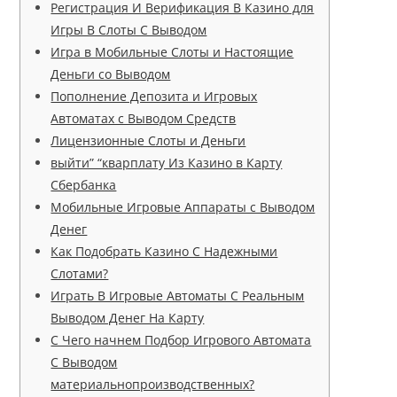
Регистрация И Верификация В Казино для
Игры В Слоты С Выводом
Игра в Мобильные Слоты и Настоящие
Деньги со Выводом
Пополнение Депозита и Игровых
Автоматах с Выводом Средств
Лицензионные Слоты и Деньги
выйти” “кварплату Из Казино в Карту
Сбербанка
Мобильные Игровые Аппараты с Выводом
Денег
Как Подобрать Казино С Надежными
Слотами?
Играть В Игровые Автоматы С Реальным
Выводом Денег На Карту
С Чего начнем Подбор Игрового Автомата
С Выводом
материальнопроизводственных?