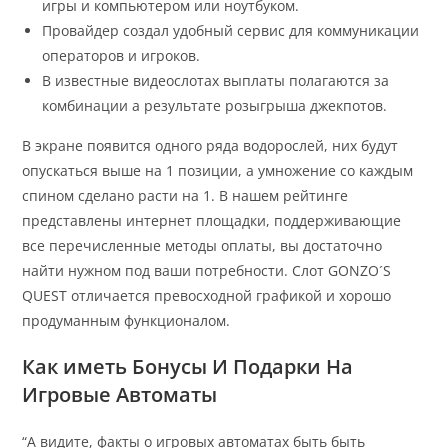
игры и компьютером или ноутбуком.
Провайдер создал удобный сервис для коммуникации
операторов и игроков.
В известные видеослотах выплаты полагаются за
комбинации а результате розыгрыша джекпотов.
В экране появится одного ряда водорослей, них будут
опускаться выше на 1 позиции, а умножение со каждым
спином сделано расти на 1. В нашем рейтинге
представлены интернет площадки, поддерживающие
все перечисленные методы оплаты, вы достаточно
найти нужном под ваши потребности. Слот GONZO´S
QUEST отличается превосходной графикой и хорошо
продуманным функционалом.
Как иметь Бонусы И Подарки На
Игровые Автоматы
“А видите, факты о игровых автоматах быть быть