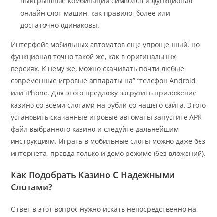
выигрышные комбинации символов и функционал
онлайн слот-машин, как правило, более или
достаточно одинаковы.
Интерфейс мобильных автоматов еще упрощенный, но
функционал точно такой же, как в оригинальных
версиях. К нему же, можно скачивать почти любые
современные игровые аппараты на” “телефон Android
или iPhone. Для этого предложу загрузить приложение
казино со всеми слотами на рубли со нашего сайта. Этого
установить скачанные игровые автоматы запустите APK
файл выбранного казино и следуйте дальнейшим
инструкциям. Играть в мобильные слоты можно даже без
интернета, правда только и демо режиме (без вложений).
Как Подобрать Казино С Надежными
Слотами?
Ответ в этот вопрос нужно искать непосредственно на