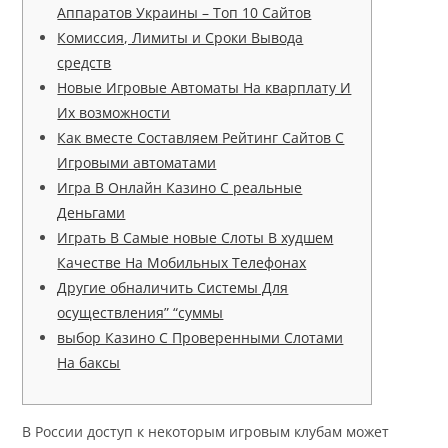
Аппаратов Украины – Топ 10 Сайтов
Комиссия, Лимиты и Сроки Вывода
средств
Новые Игровые Автоматы На кварплату И
Их возможности
Как вместе Составляем Рейтинг Сайтов С
Игровыми автоматами
Игра В Онлайн Казино С реальные
Деньгами
Играть В Самые новые Слоты В худшем
Качестве На Мобильных Телефонах
Другие обналичить Системы Для
осуществления” “суммы
выбор Казино С Проверенными Слотами
На баксы
В России доступ к некоторым игровым клубам может