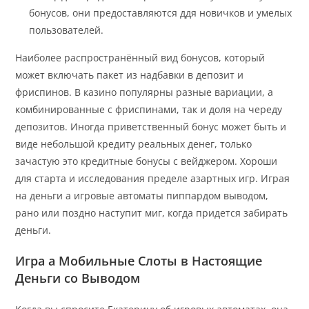
бонусов, они предоставляются ддя новичков и умелых
пользователей.
Наиболее распространённый вид бонусов, который
может включать пакет из надбавки в депозит и
фриспинов. В казино популярны разные вариации, а
комбинированные с фриспинами, так и доля на череду
депозитов. Иногда приветственный бонус может быть и
виде небольшой кредиту реальных денег, только
зачастую это кредитные бонусы с вейджером. Хороши
для старта и исследования пределе азартных игр. Играя
на деньги а игровые автоматы пиппардом выводом,
рано или поздно наступит миг, когда придется забирать
деньги.
Игра а Мобильные Слоты в Настоящие
Деньги со Выводом