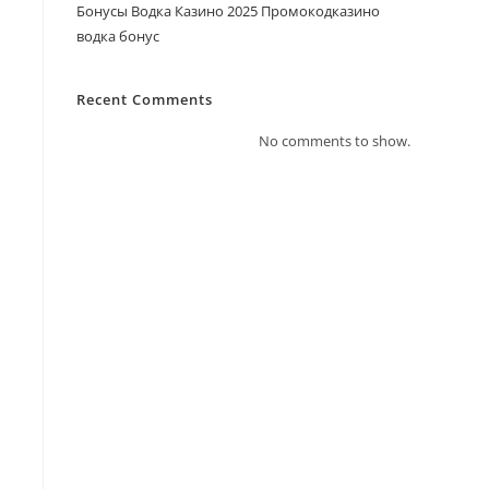
Бонусы Водка Казино 2025 Промокодказино
водка бонус
Recent Comments
No comments to show.