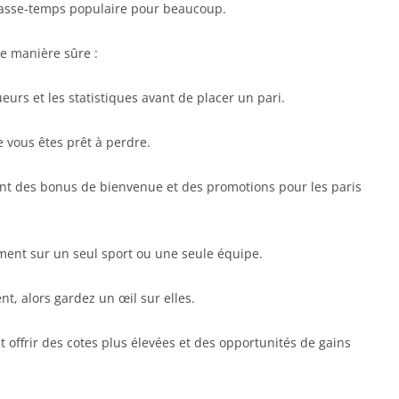
 passe-temps populaire pour beaucoup.
de manière sûre :
ueurs et les statistiques avant de placer un pari.
e vous êtes prêt à perdre.
uvent des bonus de bienvenue et des promotions pour les paris
ement sur un seul sport ou une seule équipe.
nt, alors gardez un œil sur elles.
ent offrir des cotes plus élevées et des opportunités de gains