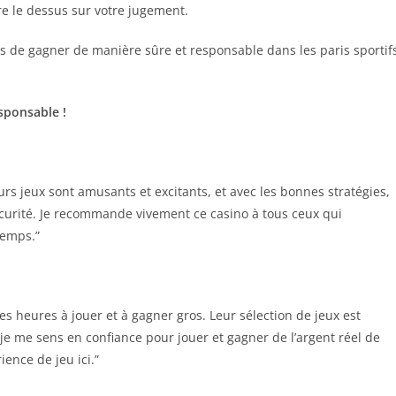
re le dessus sur votre jugement.
s de gagner de manière sûre et responsable dans les paris sportif
sponsable !
Leurs jeux sont amusants et excitants, et avec les bonnes stratégies,
sécurité. Je recommande vivement ce casino à tous ceux qui
temps.”
es heures à jouer et à gagner gros. Leur sélection de jeux est
 je me sens en confiance pour jouer et gagner de l’argent réel de
ence de jeu ici.”