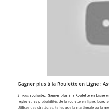
Gagner plus à la Roulette en Ligne : As
Si vous souhaitez
Gagner plus à la Roulette en Ligne
en
règles et les probabilités de la roulette en ligne. Jouez 
Utilisez des stratégies, telles que la martingale ou l