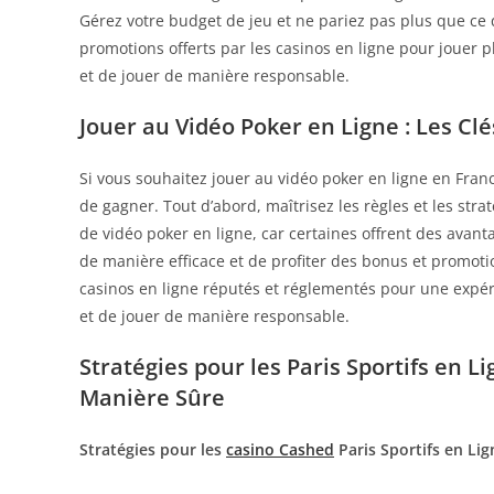
Gérez votre budget de jeu et ne pariez pas plus que ce
promotions offerts par les casinos en ligne pour jouer 
et de jouer de manière responsable.
Jouer au Vidéo Poker en Ligne : Les C
Si vous souhaitez jouer au vidéo poker en ligne en Franc
de gagner. Tout d’abord, maîtrisez les règles et les str
de vidéo poker en ligne, car certaines offrent des avant
de manière efficace et de profiter des bonus et promoti
casinos en ligne réputés et réglementés pour une expér
et de jouer de manière responsable.
Stratégies pour les Paris Sportifs en
Manière Sûre
Stratégies pour les
casino Cashed
Paris Sportifs en L