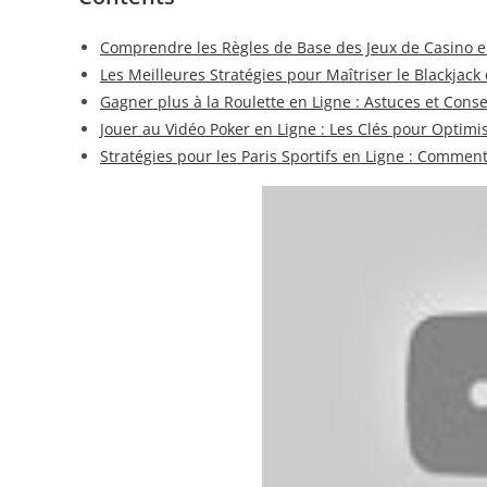
Comprendre les Règles de Base des Jeux de Casino 
Les Meilleures Stratégies pour Maîtriser le Blackjack
Gagner plus à la Roulette en Ligne : Astuces et Conse
Jouer au Vidéo Poker en Ligne : Les Clés pour Optim
Stratégies pour les Paris Sportifs en Ligne : Comme