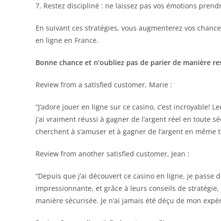
7. Restez discipliné : ne laissez pas vos émotions prend
En suivant ces stratégies, vous augmenterez vos chance
en ligne en France.
Bonne chance et n’oubliez pas de parier de manière re
Review from a satisfied customer, Marie :
“J’adore jouer en ligne sur ce casino, c’est incroyable! 
j’ai vraiment réussi à gagner de l’argent réel en toute 
cherchent à s’amuser et à gagner de l’argent en même 
Review from another satisfied customer, Jean :
“Depuis que j’ai découvert ce casino en ligne, je passe d
impressionnante, et grâce à leurs conseils de stratégie,
manière sécurisée. Je n’ai jamais été déçu de mon expéri