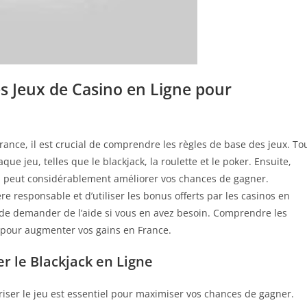
s Jeux de Casino en Ligne pour
rance, il est crucial de comprendre les règles de base des jeux. To
ue jeu, telles que le blackjack, la roulette et le poker. Ensuite,
ui peut considérablement améliorer vos chances de gagner.
e responsable et d’utiliser les bonus offerts par les casinos en
u de demander de l’aide si vous en avez besoin. Comprendre les
l pour augmenter vos gains en France.
er le Blackjack en Ligne
riser le jeu est essentiel pour maximiser vos chances de gagner.