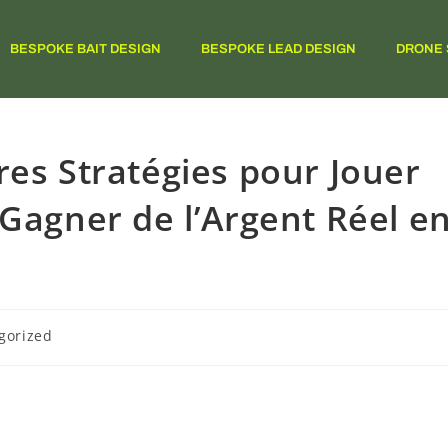
BESPOKE BAIT DESIGN
BESPOKE LEAD DESIGN
DRONE 
res Stratégies pour Jouer
 Gagner de l’Argent Réel e
gorized