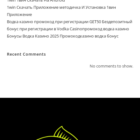
1win 1вин Скачать На Android
1win Скачать Приложение методичка И Установка 1вин
Приложение
Водка казино промокод при регистрации GET50 Бездепозитный
бонус при регистрации в Vodka Casinoпромокод водка казино
Бонусы Водка Казино 2025 Промокодказино водка бонус
Recent Comments
No comments to show.