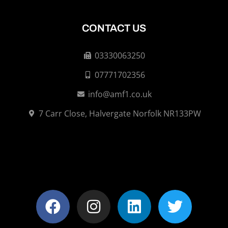
CONTACT US
03330063250
07771702356
info@amf1.co.uk
7 Carr Close, Halvergate Norfolk NR133PW