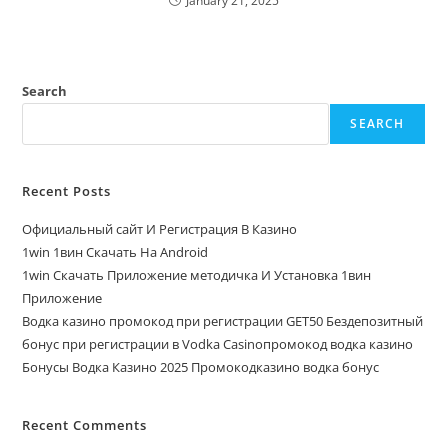
January 21, 2025
Search
SEARCH
Recent Posts
Официальный сайт И Регистрация В Казино
1win 1вин Скачать На Android
1win Скачать Приложение методичка И Установка 1вин
Приложение
Водка казино промокод при регистрации GET50 Бездепозитный
бонус при регистрации в Vodka Casinoпромокод водка казино
Бонусы Водка Казино 2025 Промокодказино водка бонус
Recent Comments