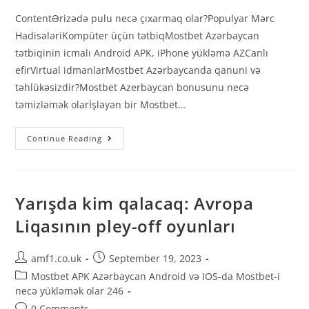
ContentƏrizədə pulu necə çıxarmaq olar?Populyar Mərc
HadisələriKompüter üçün tətbiqMostbet Azərbaycan
tətbiqinin icmalı Android APK, iPhone yükləmə AZCanlı
efirVirtual idmanlarMostbet Azərbaycanda qanuni və
təhlükəsizdir?Mostbet Azerbaycan bonusunu necə
təmizləmək olarİşləyən bir Mostbet…
Continue Reading
Yarışda kim qalacaq: Avropa
Liqasının pley-off oyunları
amf1.co.uk
September 19, 2023
Mostbet APK Azərbaycan Android və IOS-da Mostbet-i
necə yükləmək olar 246
0 Comments