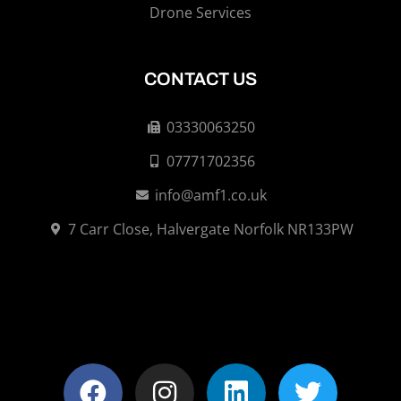
Drone Services
CONTACT US
03330063250
07771702356
info@amf1.co.uk
7 Carr Close, Halvergate Norfolk NR133PW