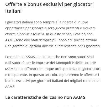
Offerte e bonus esclusivi per giocatori
italiani
I giocatori italiani sono sempre alla ricerca di nuove
opportunità per giocare ai loro giochi preferiti e ricevere
offerte e bonus esclusivi. In questo senso, i casino non
AAMS sono diventati sempre più popolari, poiché offrono
una gamma di opzioni diverse e interessanti per i giocatori.
I casino non AAMS sono quelli che non sono autorizzati
dall’Autorità per le Imprese dei Monopoli e delle Lotterie
(AAMS), ma offrono comunque un’esperienza di gioco sicura
e trasparente. In questo articolo, esploreremo le offerte e i
bonus esclusivi per giocatori italiani dei migliori casino non
AAMS.
Le caratteristiche dei casino non AAMS