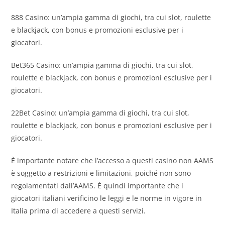
888 Casino: un’ampia gamma di giochi, tra cui slot, roulette
e blackjack, con bonus e promozioni esclusive per i
giocatori.
Bet365 Casino: un’ampia gamma di giochi, tra cui slot,
roulette e blackjack, con bonus e promozioni esclusive per i
giocatori.
22Bet Casino: un’ampia gamma di giochi, tra cui slot,
roulette e blackjack, con bonus e promozioni esclusive per i
giocatori.
È importante notare che l’accesso a questi casino non AAMS
è soggetto a restrizioni e limitazioni, poiché non sono
regolamentati dall’AAMS. È quindi importante che i
giocatori italiani verificino le leggi e le norme in vigore in
Italia prima di accedere a questi servizi.