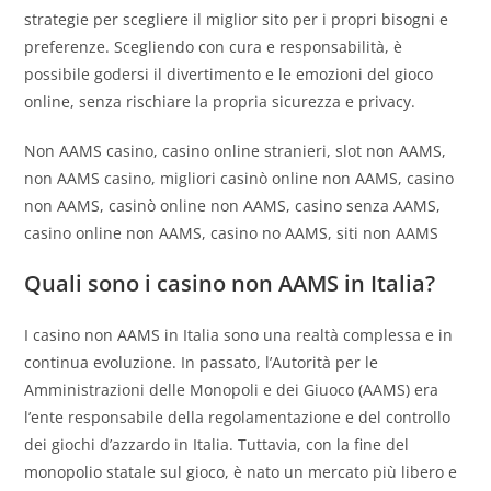
strategie per scegliere il miglior sito per i propri bisogni e
preferenze. Scegliendo con cura e responsabilità, è
possibile godersi il divertimento e le emozioni del gioco
online, senza rischiare la propria sicurezza e privacy.
Non AAMS casino, casino online stranieri, slot non AAMS,
non AAMS casino, migliori casinò online non AAMS, casino
non AAMS, casinò online non AAMS, casino senza AAMS,
casino online non AAMS, casino no AAMS, siti non AAMS
Quali sono i casino non AAMS in Italia?
I casino non AAMS in Italia sono una realtà complessa e in
continua evoluzione. In passato, l’Autorità per le
Amministrazioni delle Monopoli e dei Giuoco (AAMS) era
l’ente responsabile della regolamentazione e del controllo
dei giochi d’azzardo in Italia. Tuttavia, con la fine del
monopolio statale sul gioco, è nato un mercato più libero e