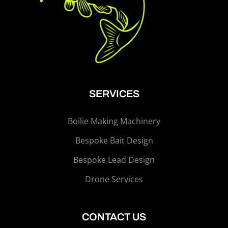
SERVICES
Boilie Making Machinery
Bespoke Bait Design
Bespoke Lead Design
Drone Services
CONTACT US