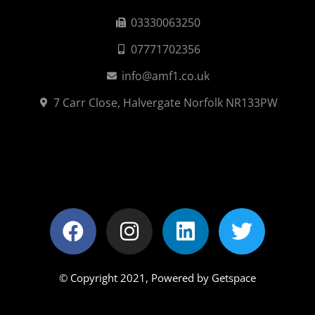
03330063250
07771702356
info@amf1.co.uk
7 Carr Close, Halvergate Norfolk NR133PW
© Copyright 2021,
Powered by Getspace