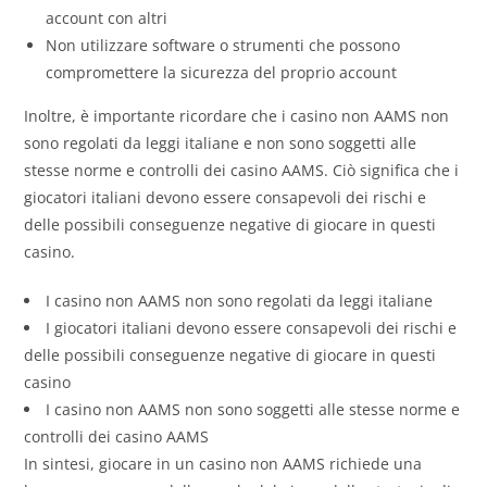
account con altri
Non utilizzare software o strumenti che possono
compromettere la sicurezza del proprio account
Inoltre, è importante ricordare che i casino non AAMS non
sono regolati da leggi italiane e non sono soggetti alle
stesse norme e controlli dei casino AAMS. Ciò significa che i
giocatori italiani devono essere consapevoli dei rischi e
delle possibili conseguenze negative di giocare in questi
casino.
I casino non AAMS non sono regolati da leggi italiane
I giocatori italiani devono essere consapevoli dei rischi e
delle possibili conseguenze negative di giocare in questi
casino
I casino non AAMS non sono soggetti alle stesse norme e
controlli dei casino AAMS
In sintesi, giocare in un casino non AAMS richiede una