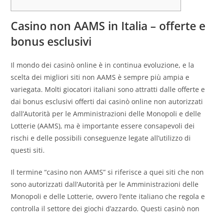
Casino non AAMS in Italia – offerte e
bonus esclusivi
Il mondo dei casinò online è in continua evoluzione, e la
scelta dei migliori siti non AAMS è sempre più ampia e
variegata. Molti giocatori italiani sono attratti dalle offerte e
dai bonus esclusivi offerti dai casinò online non autorizzati
dall’Autorità per le Amministrazioni delle Monopoli e delle
Lotterie (AAMS), ma è importante essere consapevoli dei
rischi e delle possibili conseguenze legate all’utilizzo di
questi siti.
Il termine “casino non AAMS” si riferisce a quei siti che non
sono autorizzati dall’Autorità per le Amministrazioni delle
Monopoli e delle Lotterie, ovvero l’ente italiano che regola e
controlla il settore dei giochi d’azzardo. Questi casinò non