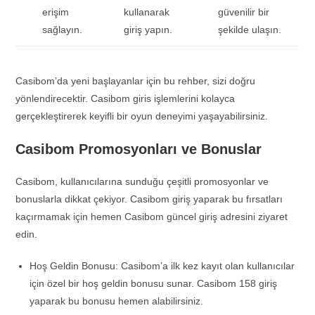
erişim
kullanarak
güvenilir bir
sağlayın.
giriş yapın.
şekilde ulaşın.
Casibom’da yeni başlayanlar için bu rehber, sizi doğru
yönlendirecektir. Casibom giris işlemlerini kolayca
gerçekleştirerek keyifli bir oyun deneyimi yaşayabilirsiniz.
Casibom Promosyonları ve Bonuslar
Casibom, kullanıcılarına sunduğu çeşitli promosyonlar ve
bonuslarla dikkat çekiyor. Casibom giriş yaparak bu fırsatları
kaçırmamak için hemen Casibom güncel giriş adresini ziyaret
edin.
Hoş Geldin Bonusu: Casibom’a ilk kez kayıt olan kullanıcılar
için özel bir hoş geldin bonusu sunar. Casibom 158 giriş
yaparak bu bonusu hemen alabilirsiniz.