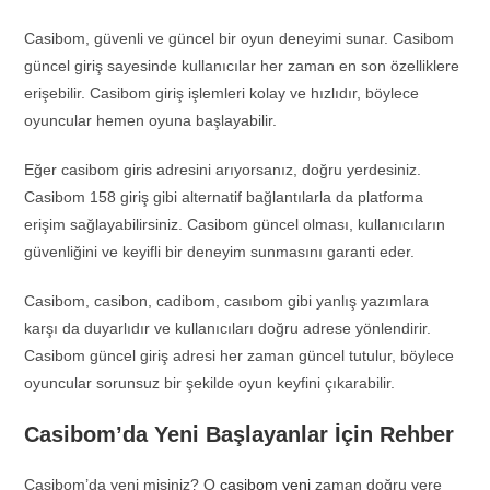
Casibom, güvenli ve güncel bir oyun deneyimi sunar. Casibom
güncel giriş sayesinde kullanıcılar her zaman en son özelliklere
erişebilir. Casibom giriş işlemleri kolay ve hızlıdır, böylece
oyuncular hemen oyuna başlayabilir.
Eğer casibom giris adresini arıyorsanız, doğru yerdesiniz.
Casibom 158 giriş gibi alternatif bağlantılarla da platforma
erişim sağlayabilirsiniz. Casibom güncel olması, kullanıcıların
güvenliğini ve keyifli bir deneyim sunmasını garanti eder.
Casibom, casibon, cadibom, casıbom gibi yanlış yazımlara
karşı da duyarlıdır ve kullanıcıları doğru adrese yönlendirir.
Casibom güncel giriş adresi her zaman güncel tutulur, böylece
oyuncular sorunsuz bir şekilde oyun keyfini çıkarabilir.
Casibom’da Yeni Başlayanlar İçin Rehber
Casibom’da yeni misiniz? O
casibom yeni
zaman doğru yere