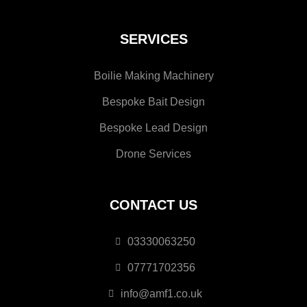
SERVICES
Boilie Making Machinery
Bespoke Bait Design
Bespoke Lead Design
Drone Services
CONTACT US
03330063250
07771702356
info@amf1.co.uk