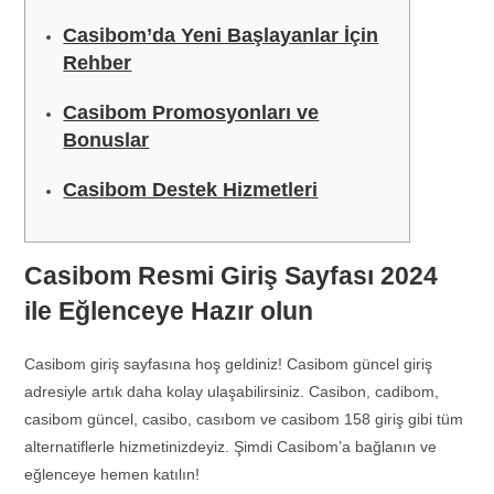
Casibom’da Yeni Başlayanlar İçin
Rehber
Casibom Promosyonları ve
Bonuslar
Casibom Destek Hizmetleri
Casibom Resmi Giriş Sayfası 2024
ile Eğlenceye Hazır olun
Casibom giriş sayfasına hoş geldiniz! Casibom güncel giriş
adresiyle artık daha kolay ulaşabilirsiniz. Casibon, cadibom,
casibom güncel, casibo, casıbom ve casibom 158 giriş gibi tüm
alternatiflerle hizmetinizdeyiz. Şimdi Casibom’a bağlanın ve
eğlenceye hemen katılın!