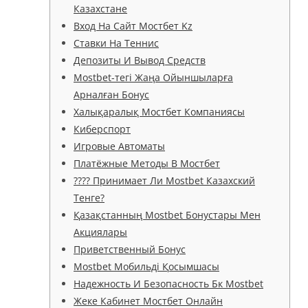
Казахстане
Вход На Сайт Мостбет Kz
Ставки На Теннис
Депозиты И Вывод Средств
Mostbet-тегі Жаңа Ойыншыларға
Арналған Бонус
Халықаралық Мостбет Компаниясы
Киберспорт
Игровые Автоматы
Платёжные Методы В Мостбет
???? Принимает Ли Mostbet Казахский
Тенге?
Қазақстанның Mostbet Бонустары Мен
Акциялары
Приветственный Бонус
Mostbet Мобильді Қосымшасы
Надежность И Безопасность Бк Mostbet
Жеке Кабинет Мостбет Онлайн