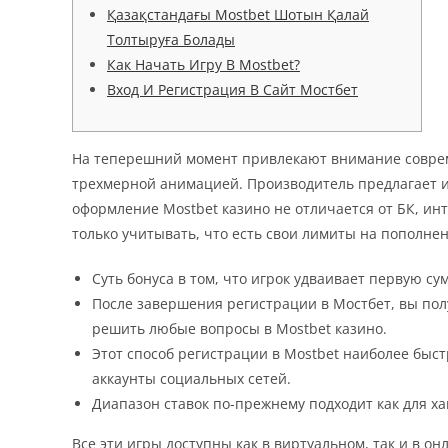
Қазақстандағы Mostbet Шотын Қалай
Толтыруға Болады
Как Начать Игру В Mostbet?
Вход И Регистрация В Сайт Мостбет
На теперешний момент привлекают внимание соврем
трехмерной анимацией. Производитель предлагает иг
оформление Mostbet казино не отличается от БК, ин
только учитывать, что есть свои лимиты на пополнен
Суть бонуса в том, что игрок удваивает первую су
После завершения регистрации в Мостбет, вы по
решить любые вопросы в Mostbet казино.
Этот способ регистрации в Mostbet наиболее бы
аккаунты социальных сетей.
Диапазон ставок по-прежнему подходит как для ха
Все эти игры доступны как в виртуальном, так и в 