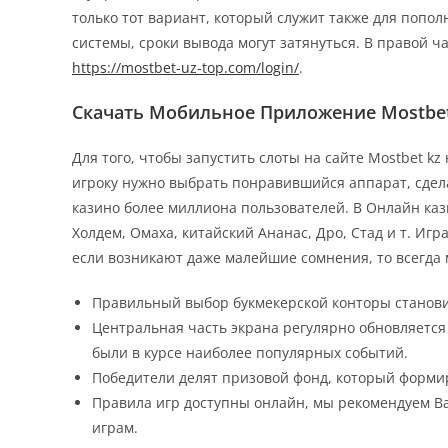
только тот вариант, который служит также для попол
системы, сроки вывода могут затянуться. В правой 
https://mostbet-uz-top.com/login/
.
Скачать Мобильное Приложение Mostbet 
Для того, чтобы запустить слоты на сайте Mostbet kz
игроку нужно выбрать понравившийся аппарат, сделат
казино более миллиона пользователей. В Онлайн каз
Холдем, Омаха, китайский Ананас, Дро, Стад и т. Игр
если возникают даже малейшие сомнения, то всегда 
Правильный выбор букмекерской конторы становит
Центральная часть экрана регулярно обновляется
были в курсе наиболее популярных событий.
Победители делят призовой фонд, который формир
Правила игр доступны онлайн, мы рекомендуем Ва
играм.