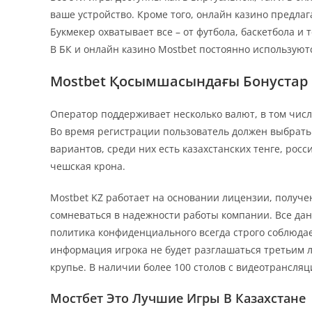
ваше устройство. Кроме того, онлайн казино предлаг
Букмекер охватывает все – от футбола, баскетбола и 
В БК и онлайн казино Mostbet постоянно используют
Mostbet Қосымшасындағы Бонустар
Оператор поддерживает несколько валют, в том числе
Во время регистрации пользователь должен выбрать в
вариантов, среди них есть казахстанских тенге, рос
чешская крона.
Mostbet KZ работает на основании лицензии, получе
сомневаться в надежности работы компании. Все да
политика конфиденциального всегда строго соблюдает
информация игрока не будет разглашаться третьим ли
крупье. В наличии более 100 столов с видеотрансл
Мостбет Это Лучшие Игры В Казахстане