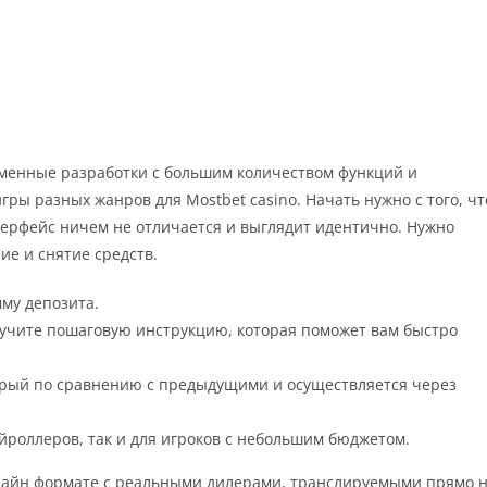
енные разработки с большим количеством функций и
ры разных жанров для Mostbet casino. Начать нужно с того, чт
терфейс ничем не отличается и выглядит идентично. Нужно
ие и снятие средств.
мму депозита.
лучите пошаговую инструкцию, которая поможет вам быстро
стрый по сравнению с предыдущими и осуществляется через
йроллеров, так и для игроков с небольшим бюджетом.
онлайн формате с реальными дилерами, транслируемыми прямо 