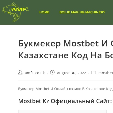
HOME
BOILIE MAKING MACHINERY
Букмекер Mostbet И
Казахстане Код На Б
amf1.co.uk
August 30, 2022
mostbet
Букмекер Mostbet И Онлайн-казино В Казахстане Код
Mostbet Kz Официальный Сайт: