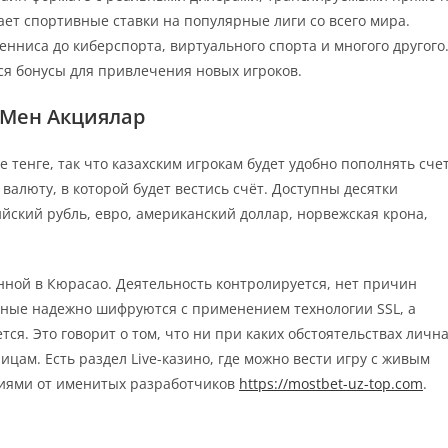
ает спортивные ставки на популярные лиги со всего мира.
тенниса до киберспорта, виртуального спорта и многого другого
ся бонусы для привлечения новых игроков.
 Мен Акциялар
 тенге, так что казахским игрокам будет удобно пополнять счет
алюту, в которой будет вестись счёт. Доступны десятки
сийский рубль, евро, американский доллар, норвежская крона,
нной в Кюрасао. Деятельность контролируется, нет причин
нные надежно шифруются с применением технологии SSL, а
ся. Это говорит о том, что ни при каких обстоятельствах личн
цам. Есть раздел Live-казино, где можно вести игру с живым
яциями от именитых разработчиков
https://mostbet-uz-top.com
.