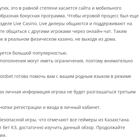
угих, это в равной степени касается сайта и мобильного
образная бонусная программа. Чтобы игровой процесс был еще
азделе Live Casino. Live дилеры общаются и поддерживают на
те общаться с другими игроками через онлайн-чат. Таким
к в реальном физическом казино, не выходя из дома.
зуется большой популярностью.
ы пополнения могут иметь ограничения, поэтому внимательно
Mostbet готова помочь вам с вашим родным языком в режиме
твах личная информация игрока не будет разглашаться третьим
кнопки регистрации и входа в личный кабинет.
безопасной игры, что отмечают все геймеры из Казахстана.
 бет КЗ, достаточно изучить данный обзор. Продолжайте
ии.