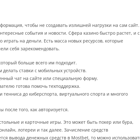
формация, чтобы не создавать излишней нагрузки на сам сайт.
тересные события и новости. Сфера казино быстро растет, и с
 играть на деньги. Есть масса новых ресурсов, которые
пели себя зарекомендовать.
который больше всего им подходит.
 делать ставки с мобильных устройств.
енный чат на сайте или специальную форму.
вателю готова помочь техподдержка.
 и тенниса до киберспорта, виртуального спорта и многого
 после того, как авторизуется.
тольные и карточные игры. Это может быть покер или бура,
онлайн, лотереи и так далее. Зачисление средств
ется вывода денежных средств в Mostbet, то можно использоват