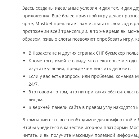
Здесь созданы идеальные условия и для тех, и для др
приложения. Ещё более приятной игру делает разно
ярче, Mostbet предлагает вам испытать свой сад в р
протяжении всей трансляции, в то же время вы може
образом, живые слоты позволяют опробовать игру, ка
В Казахстане и других странах СНГ букмекер поль
Кроме того, имейте в виду, что некоторые метод
изучите условия, прежде чем вносить депозит.
Если у вас есть вопросы или проблемы, команда 
24/7.
Это говорит о том, что ни при каких обстоятельс
лицам.
В верхней панели сайта в правом углу находятся 
В компании есть все необходимое для комфортной и 
Чтобы убедиться в качестве игорной платформы Мост
читать, и вы получите максимум полезной информац