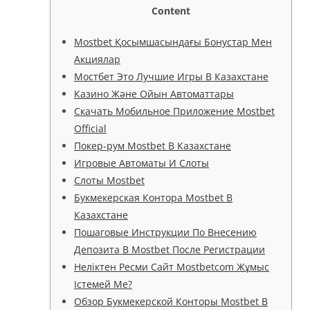
Content
Mostbet Қосымшасындағы Бонустар Мен
Акциялар
Мостбет Это Лучшие Игры В Казахстане
Казино Және Ойын Автоматтары
Скачать Мобильное Приложение Mostbet
Official
Покер-рум Mostbet В Казахстане
Игровые Автоматы И Слоты
Слоты Mostbet
Букмекерская Контора Mostbet В
Казахстане
Пошаговые Инструкции По Внесению
Депозита В Mostbet После Регистрации
Неліктен Ресми Сайт Mostbetcom Жұмыс
Істемей Ме?
Обзор Букмекерской Конторы Mostbet В