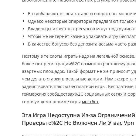
Его добавляют в свои каталоги операторы многоч
Однако некоторые операторы предлагают только 
Владельцы известных ресурсов могут подкручиват
Чтобы же интернет казино упаковать игру беспла
В качестве бонусов без депозита весьма часто р
Поэтому в те слоты играть надо на легальной основ
более нет регистрации%2C возможно расхожему раз
азартных площадок. Такой формат не же приносит у
чем делать ставки в реальные деньги. Нам экскреты
задействовать плюсы бесплатной игры. Бесплатные 
геймерских сообществах%2C социальных сетях и фо
семряуи демо-режиме игры
мостбет
.
Эта Игра Недоступна Из-за Ограничений
Проверьте%2C Не Включен Ли У вас Vpn