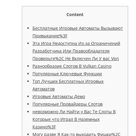
Content
Бесплатные Игровые Автоматы Вызывают
Привыкание%3F
Эта Игра Недоступна Из-за Ограничений
Разработчика Или Правообладателя
Проверьте%2C Не Включен Ли У вас Vpn
Разнообразие Слотов В Vulkan Casino
Популярные Ключевые Функции
Топ Лучших Бесплатных Игровых
Автоматов
Игровые Автоматы Демо
Популярные Провайдеры Слотов
невозможно Ли Найти у Вас Те Слоты В
Которые что Играл В Наземных
Казино%3F
Могу разве Я Как-то выходить Фишки%2C