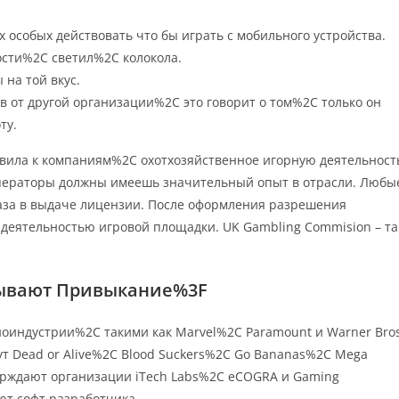
 особых действовать что бы играть с мобильного устройства.
сти%2C светил%2C колокола.
 на той вкус.
в от другой организации%2C это говорит о том%2C только он
ту.
вила к компаниям%2C охотхозяйственное игорную деятельност
ператоры должны имеешь значительный опыт в отрасли. Любы
каза в выдаче лицензии. После оформления разрешения
деятельностью игровой площадки. UK Gambling Commision – та
зывают Привыкание%3F
оиндустрии%2C такими как Marvel%2C Paramount и Warner Bros
т Dead or Alive%2C Blood Suckers%2C Go Bananas%2C Mega
верждают организации iTech Labs%2C eCOGRA и Gaming
яют софт разработчика.