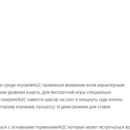
ми среди игроков%2C привлекая внимание всем характерным
им уровнем азарта. Для бесплатной игры специально
галерею%2C навести курсор на слот и клацнуть судя кнопку.
второму игровому процессу. И демо-режиме для ставок
ься с основными терминами%2C которые может встречаться в