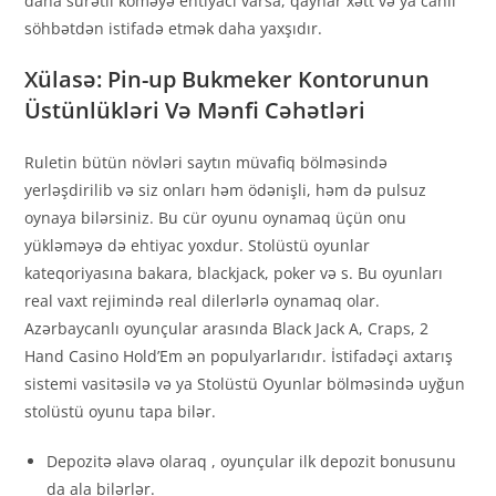
daha sürətli köməyə ehtiyacı varsa, qaynar xətt və ya canlı
söhbətdən istifadə etmək daha yaxşıdır.
Xülasə: Pin-up Bukmeker Kontorunun
Üstünlükləri Və Mənfi Cəhətləri
Ruletin bütün növləri saytın müvafiq bölməsində
yerləşdirilib və siz onları həm ödənişli, həm də pulsuz
oynaya bilərsiniz. Bu cür oyunu oynamaq üçün onu
yükləməyə də ehtiyac yoxdur. Stolüstü oyunlar
kateqoriyasına bakara, blackjack, poker və s. Bu oyunları
real vaxt rejimində real dilerlərlə oynamaq olar.
Azərbaycanlı oyunçular arasında Black Jack A, Craps, 2
Hand Casino Hold’Em ən populyarlarıdır. İstifadəçi axtarış
sistemi vasitəsilə və ya Stolüstü Oyunlar bölməsində uyğun
stolüstü oyunu tapa bilər.
Depozitə əlavə olaraq , oyunçular ilk depozit bonusunu
da ala bilərlər.