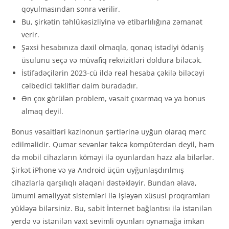
qoyulmasından sonra verilir.
Bu, şirkətin təhlükəsizliyinə və etibarlılığına zəmanət
verir.
Şəxsi hesabınıza daxil olmaqla, qonaq istədiyi ödəniş
üsulunu seçə və müvafiq rekvizitləri doldura biləcək.
İstifadəçilərin 2023-cü ildə real hesaba çəkilə biləcəyi
cəlbedici təkliflər daim buradadır.
Ən çox görülən problem, vəsait çıxarmaq və ya bonus
almaq deyil.
Bonus vəsaitləri kazinonun şərtlərinə uyğun olaraq mərc
edilməlidir. Qumar sevənlər təkcə kompüterdən deyil, həm
də mobil cihazların köməyi ilə oyunlardan həzz ala bilərlər.
Şirkət iPhone və ya Android üçün uyğunlaşdırılmış
cihazlarla qarşılıqlı əlaqəni dəstəkləyir. Bundan əlavə,
ümumi əməliyyat sistemləri ilə işləyən xüsusi proqramları
yükləyə bilərsiniz. Bu, sabit İnternet bağlantısı ilə istənilən
yerdə və istənilən vaxt sevimli oyunları oynamağa imkan