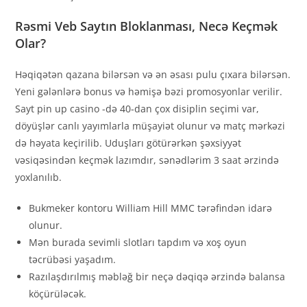
Rəsmi Veb Saytın Bloklanması, Necə Keçmək
Olar?
Həqiqətən qazana bilərsən və ən əsası pulu çıxara bilərsən.
Yeni gələnlərə bonus və həmişə bəzi promosyonlar verilir.
Sayt pin up casino -də 40-dan çox disiplin seçimi var,
döyüşlər canlı yayımlarla müşayiət olunur və matç mərkəzi
də həyata keçirilib. Uduşları götürərkən şəxsiyyət
vəsiqəsindən keçmək lazımdır, sənədlərim 3 saat ərzində
yoxlanılıb.
Bukmeker kontoru William Hill MMC tərəfindən idarə
olunur.
Mən burada sevimli slotları tapdım və xoş oyun
təcrübəsi yaşadım.
Razılaşdırılmış məbləğ bir neçə dəqiqə ərzində balansa
köçürüləcək.