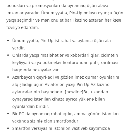
bonusları və promosyonları da oynamaq üçün əlavə
imkanlar yaradır. Ümumiyyətlə, Pin-Up onlayn oyunçu üçün
yaxşı seçimdir və mən onu etibarlı kazino axtaran hər kəsə
tövsiyə edərdim.
Ümumiyyətlə, Pin-Up istirahət və əyləncə üçün əla
yerdir.
Onlarda yaxşı məsləhətlər və xəbərdarlıqlar, xidmətin
keyfiyyəti və ya bukmeker kontorundan pul çıxarılması
haqqında hekayələr var.
Azərbaycan qeyri-adi və gözlənilməz qumar oyunlarını
alqışladığı üçün Aviator ən yaxşı Pin Up AZ kazino
əyləncələrinin başındadır. [newline]Bu, uzaqdan
oynayaraq istənilən cihaza ayrıca yüklənə bilən
oyunlardan biridir.
Bir PC-də oynamaq rahatlıqdır, amma günün istənilən
vaxtında sizinlə olan smartfondur.
Smartfon versiyasını istənilən vaxt veb saytımızda