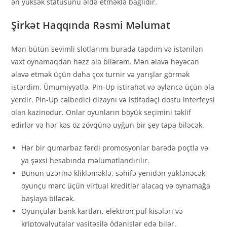
ən yüksək statusunu əldə etməklə bağlıdır.
Şirkət Haqqında Rəsmi Məlumat
Mən bütün sevimli slotlarımı burada tapdım və istənilən
vaxt oynamaqdan həzz ala bilərəm. Mən əlavə həyəcan
əlavə etmək üçün daha çox turnir və yarışlar görmək
istərdim. Ümumiyyətlə, Pin-Up istirahət və əyləncə üçün əla
yerdir. Pin-Up cəlbedici dizaynı və istifadəçi dostu interfeysi
olan kazinodur. Onlar oyunların böyük seçimini təklif
edirlər və hər kəs öz zövqünə uyğun bir şey tapa biləcək.
Hər bir qumarbaz fərdi promosyonlar barədə poçtla və
ya şəxsi hesabında məlumatlandırılır.
Bunun üzərinə klikləməklə, səhifə yenidən yüklənəcək,
oyunçu mərc üçün virtual kreditlər alacaq və oynamağa
başlaya biləcək.
Oyunçular bank kartları, elektron pul kisələri və
kriptovalyutalar vasitəsilə ödənişlər edə bilər.