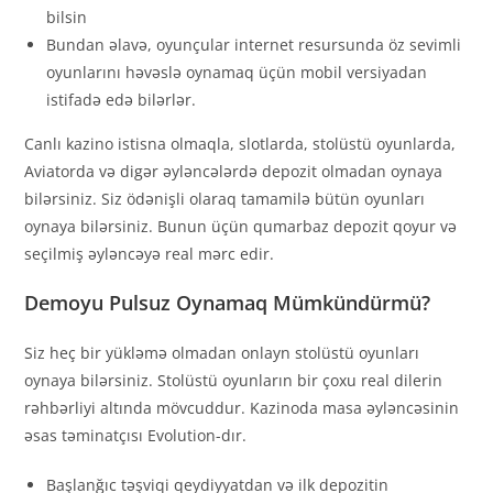
bilsin
Bundan əlavə, oyunçular internet resursunda öz sevimli
oyunlarını həvəslə oynamaq üçün mobil versiyadan
istifadə edə bilərlər.
Canlı kazino istisna olmaqla, slotlarda, stolüstü oyunlarda,
Aviatorda və digər əyləncələrdə depozit olmadan oynaya
bilərsiniz. Siz ödənişli olaraq tamamilə bütün oyunları
oynaya bilərsiniz. Bunun üçün qumarbaz depozit qoyur və
seçilmiş əyləncəyə real mərc edir.
Demoyu Pulsuz Oynamaq Mümkündürmü?
Siz heç bir yükləmə olmadan onlayn stolüstü oyunları
oynaya bilərsiniz. Stolüstü oyunların bir çoxu real dilerin
rəhbərliyi altında mövcuddur. Kazinoda masa əyləncəsinin
əsas təminatçısı Evolution-dır.
Başlanğıc təşviqi qeydiyyatdan və ilk depozitin