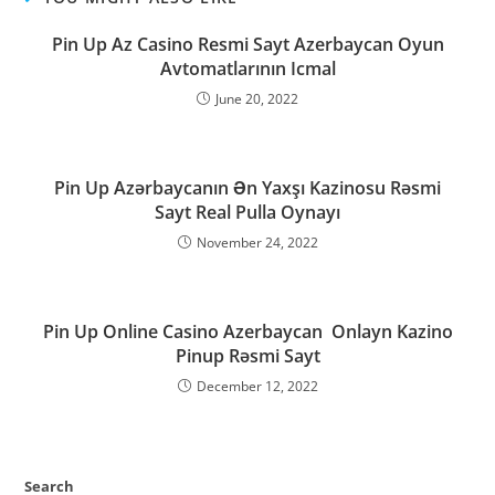
Pin Up Az Casino Resmi Sayt Azerbaycan Oyun
Avtomatlarının Icmal
June 20, 2022
Pin Up Azərbaycanın Ən Yaxşı Kazinosu Rəsmi
Sayt Real Pulla Oynayı
November 24, 2022
Pin Up Online Casino Azerbaycan ️ Onlayn Kazino
Pinup Rəsmi Sayt
December 12, 2022
Search