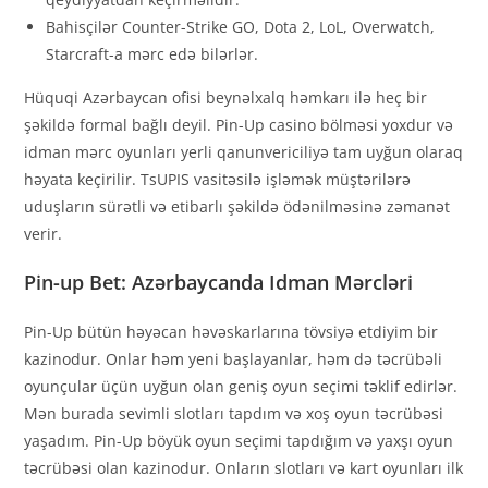
Bahisçilər Counter-Strike GO, Dota 2, LoL, Overwatch,
Starcraft-a mərc edə bilərlər.
Hüquqi Azərbaycan ofisi beynəlxalq həmkarı ilə heç bir
şəkildə formal bağlı deyil. Pin-Up casino bölməsi yoxdur və
idman mərc oyunları yerli qanunvericiliyə tam uyğun olaraq
həyata keçirilir. TsUPIS vasitəsilə işləmək müştərilərə
uduşların sürətli və etibarlı şəkildə ödənilməsinə zəmanət
verir.
Pin-up Bet: Azərbaycanda Idman Mərcləri
Pin-Up bütün həyəcan həvəskarlarına tövsiyə etdiyim bir
kazinodur. Onlar həm yeni başlayanlar, həm də təcrübəli
oyunçular üçün uyğun olan geniş oyun seçimi təklif edirlər.
Mən burada sevimli slotları tapdım və xoş oyun təcrübəsi
yaşadım. Pin-Up böyük oyun seçimi tapdığım və yaxşı oyun
təcrübəsi olan kazinodur. Onların slotları və kart oyunları ilk