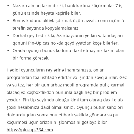
Nəzərə almaq lazımdır ki, bank kartına köçürmələr 7 iş
günü ərzində həyata keçirilə bilər.
Bonus kodunu aktivləşdirmək üçün əvvəlcə onu üçüncü
tərəfin saytında kopyalamalısınız.
Dərhal qeyd edirik ki, Azərbaycanın yetkin vətəndaşları
qanuni Pin-Up casino -da qeydiyyatdan keçə bilərlər.
Orada oyunçu bonus kodunu daxil etməyiniz lazım olan
bir forma görəcək.
Həqiqi oyunçuların rəylərinə inanırsınızsa, onlar
proqramdan fəal istifadə edirlər və işindən zövq alırlar. Gec
və ya tez, hər bir qumarbaz mobil proqramda pul çıxarmalı
olacaq və xoşbəxtlikdən bununla bağlı heç bir problem
yoxdur. Pin Up saytında olduğu kimi tam olaraq daxil olub
şəxsi hesabınıza daxil olmalısınız . Oyunçu bütün sahələri
doldurduqdan sonra onu etibarlı şəkildə göndərə və pul
köçürməsi üçün ərizənin işlənməsini gözləyə bilər
https://pin-up-364.com
.