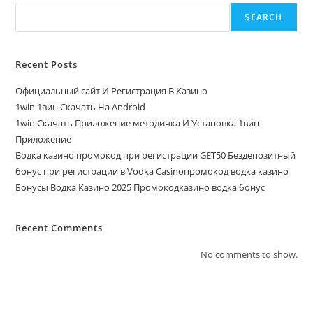
SEARCH
Recent Posts
Официальный сайт И Регистрация В Казино
1win 1вин Скачать На Android
1win Скачать Приложение методичка И Установка 1вин
Приложение
Водка казино промокод при регистрации GET50 Бездепозитный
бонус при регистрации в Vodka Casinoпромокод водка казино
Бонусы Водка Казино 2025 Промокодказино водка бонус
Recent Comments
No comments to show.