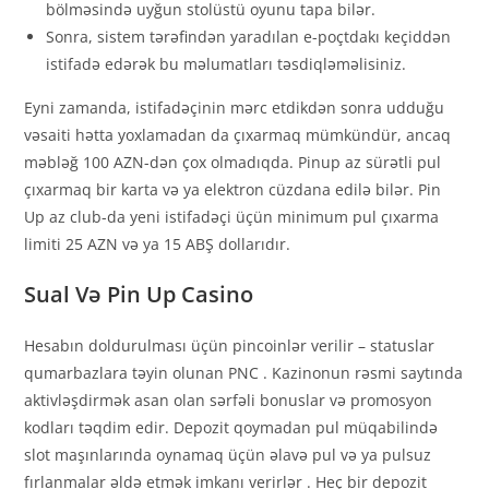
bölməsində uyğun stolüstü oyunu tapa bilər.
Sonra, sistem tərəfindən yaradılan e-poçtdakı keçiddən
istifadə edərək bu məlumatları təsdiqləməlisiniz.
Eyni zamanda, istifadəçinin mərc etdikdən sonra udduğu
vəsaiti hətta yoxlamadan da çıxarmaq mümkündür, ancaq
məbləğ 100 AZN-dən çox olmadıqda. Pinup az sürətli pul
çıxarmaq bir karta və ya elektron cüzdana edilə bilər. Pin
Up az club-da yeni istifadəçi üçün minimum pul çıxarma
limiti 25 AZN və ya 15 ABŞ dollarıdır.
Sual Və Pin Up Casino
Hesabın doldurulması üçün pincoinlər verilir – statuslar
qumarbazlara təyin olunan PNC . Kazinonun rəsmi saytında
aktivləşdirmək asan olan sərfəli bonuslar və promosyon
kodları təqdim edir. Depozit qoymadan pul müqabilində
slot maşınlarında oynamaq üçün əlavə pul və ya pulsuz
fırlanmalar əldə etmək imkanı verirlər . Heç bir depozit