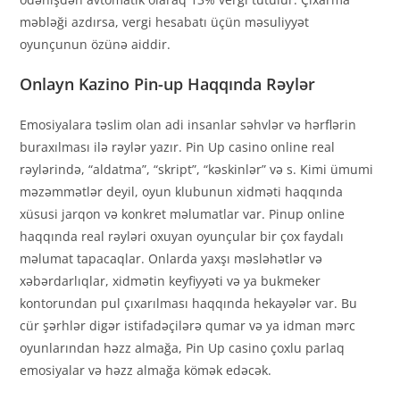
məbləği azdırsa, vergi hesabatı üçün məsuliyyət
oyunçunun özünə aiddir.
Onlayn Kazino Pin-up Haqqında Rəylər
Emosiyalara təslim olan adi insanlar səhvlər və hərflərin
buraxılması ilə rəylər yazır. Pin Up casino online real
rəylərində, “aldatma”, “skript”, “kəskinlər” və s. Kimi ümumi
məzəmmətlər deyil, oyun klubunun xidməti haqqında
xüsusi jarqon və konkret məlumatlar var. Pinup online
haqqında real rəyləri oxuyan oyunçular bir çox faydalı
məlumat tapacaqlar. Onlarda yaxşı məsləhətlər və
xəbərdarlıqlar, xidmətin keyfiyyəti və ya bukmeker
kontorundan pul çıxarılması haqqında hekayələr var. Bu
cür şərhlər digər istifadəçilərə qumar və ya idman mərc
oyunlarından həzz almağa, Pin Up casino çoxlu parlaq
emosiyalar və həzz almağa kömək edəcək.