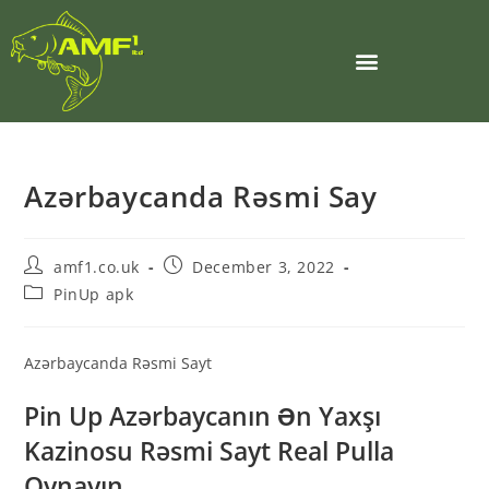
Azərbaycanda Rəsmi Say
amf1.co.uk
December 3, 2022
PinUp apk
Azərbaycanda Rəsmi Sayt
Pin Up Azərbaycanın Ən Yaxşı
Kazinosu Rəsmi Sayt Real Pulla
Oynayın