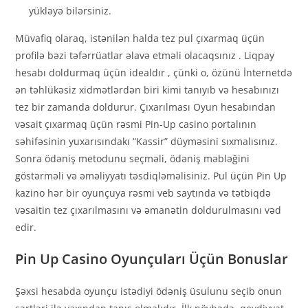
yükləyə bilərsiniz.
Müvafiq olaraq, istənilən halda tez pul çıxarmaq üçün
profilə bəzi təfərrüatlar əlavə etməli olacaqsınız . Liqpay
hesabı doldurmaq üçün idealdır , çünki o, özünü İnternetdə
ən təhlükəsiz xidmətlərdən biri kimi tanıyıb və hesabınızı
tez bir zamanda doldurur. Çıxarılması Oyun hesabından
vəsait çıxarmaq üçün rəsmi Pin-Up casino portalının
səhifəsinin yuxarısındakı “Kassir” düyməsini sıxmalısınız.
Sonra ödəniş metodunu seçməli, ödəniş məbləğini
göstərməli və əməliyyatı təsdiqləməlisiniz. Pul üçün Pin Up
kazino hər bir oyunçuya rəsmi veb saytında və tətbiqdə
vəsaitin tez çıxarılmasını və əmanətin doldurulmasını vəd
edir.
Pin Up Casino Oyunçuları Üçün Bonuslar
Şəxsi hesabda oyunçu istədiyi ödəniş üsulunu seçib onun