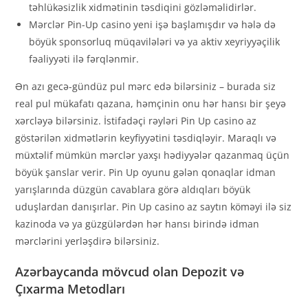
təhlükəsizlik xidmətinin təsdiqini gözləməlidirlər.
Mərclər Pin-Up casino yeni işə başlamışdır və hələ də
böyük sponsorluq müqavilələri və ya aktiv xeyriyyəçilik
fəaliyyəti ilə fərqlənmir.
Ən azı gecə-gündüz pul mərc edə bilərsiniz – burada siz
real pul mükafatı qazana, həmçinin onu hər hansı bir şeyə
xərcləyə bilərsiniz. İstifadəçi rəyləri Pin Up casino az
göstərilən xidmətlərin keyfiyyətini təsdiqləyir. Maraqlı və
müxtəlif mümkün mərclər yaxşı hədiyyələr qazanmaq üçün
böyük şanslar verir. Pin Up oyunu gələn qonaqlar idman
yarışlarında düzgün cavablara görə aldıqları böyük
uduşlardan danışırlar. Pin Up casino az saytın köməyi ilə siz
kazinoda və ya güzgülərdən hər hansı birində idman
mərclərini yerləşdirə bilərsiniz.
Azərbaycanda mövcud olan Depozit və
Çıxarma Metodları