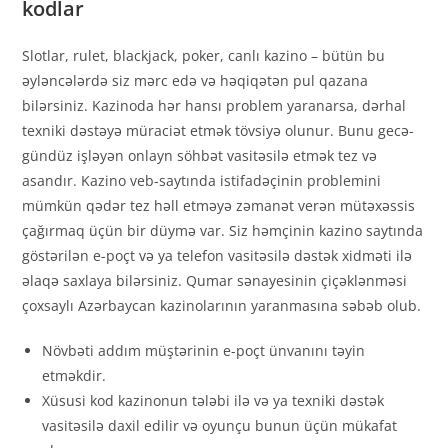
kodlar
Slotlar, rulet, blackjack, poker, canlı kazino – bütün bu
əyləncələrdə siz mərc edə və həqiqətən pul qazana
bilərsiniz. Kazinoda hər hansı problem yaranarsa, dərhal
texniki dəstəyə müraciət etmək tövsiyə olunur. Bunu gecə-
gündüz işləyən onlayn söhbət vasitəsilə etmək tez və
asandır. Kazino veb-saytında istifadəçinin problemini
mümkün qədər tez həll etməyə zəmanət verən mütəxəssis
çağırmaq üçün bir düymə var. Siz həmçinin kazino saytında
göstərilən e-poçt və ya telefon vasitəsilə dəstək xidməti ilə
əlaqə saxlaya bilərsiniz. Qumar sənayesinin çiçəklənməsi
çoxsaylı Azərbaycan kazinolarının yaranmasına səbəb olub.
Növbəti addım müştərinin e-poçt ünvanını təyin
etməkdir.
Xüsusi kod kazinonun tələbi ilə və ya texniki dəstək
vasitəsilə daxil edilir və oyunçu bunun üçün mükafat