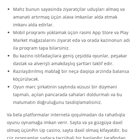
Məhz bunun sayəsində ziyarətçilər uduşları almaq və
əmanəti artırmaq üçün əlavə imkanlar əldə etmək
imkanı əldə edirlər.
Mobil proqramı yükləmək üçün rəsmi App Store və Play
Market mağazalarını ziyarət edə və orada kazinonun adı
ilə proqram tapa bilərsiniz.
Bu kazino istifadəçilərə geniş çeşiddə oyunlar, peşəkar
dəstək və əlverişli əməkdaşlıq şərtləri təklif edir.
Razılaşdırılmış məbləğ bir neçə dəqiqə ərzində balansa
köçürüləcək.
Oyun mərc şirkətinin saytında xüsusi bir düyməni
tapmalı, açılan pəncərədə sahələri doldurmalı və bu
məlumatın doğruluğunu təsdiqləməlisiniz.
Və belə platformalar internetə qoşulmadan da rahatlıqla
oyunu oynamağa imkan verir. Sayta və ya güzgüyə daxil
olmaq üçünPin Up casino, sayta daxil olmaq kifayətdir, bu
cür proqramlar sadəcə təcrübəli bir başlanğıc tərəfindən