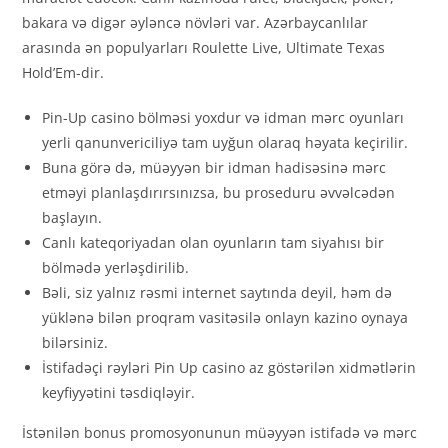
bakara və digər əyləncə növləri var. Azərbaycanlılar
arasında ən populyarları Roulette Live, Ultimate Texas
Hold’Em-dir.
Pin-Up casino bölməsi yoxdur və idman mərc oyunları
yerli qanunvericiliyə tam uyğun olaraq həyata keçirilir.
Buna görə də, müəyyən bir idman hadisəsinə mərc
etməyi planlaşdırırsınızsa, bu proseduru əvvəlcədən
başlayın.
Canlı kateqoriyadan olan oyunların tam siyahısı bir
bölmədə yerləşdirilib.
Bəli, siz yalnız rəsmi internet saytında deyil, həm də
yüklənə bilən proqram vasitəsilə onlayn kazino oynaya
bilərsiniz.
İstifadəçi rəyləri Pin Up casino az göstərilən xidmətlərin
keyfiyyətini təsdiqləyir.
İstənilən bonus promosyonunun müəyyən istifadə və mərc