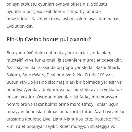
onlayn stolüstü oyunları oynaya bilərsiniz. Stolüstü
oyunların bir çoxu real dilerin rəhbərliyi altında
mövcuddur. Kazinoda masa əyləncəsinin əsas təminatçısı
Evolution-dır.
Pin-Up Casino bonus pul çıxarılır?
Bu oyun növü daim optimal əyləncə axtarışında olan,
müxtəlifliyi və funksionallığı sevənlərə müraciət edəcəkdir.
Azərbaycanlılar arasında ən populyar slotlar Razor Shark,
Sakura, SpaceWars, Deal or Alive 2, Hot Fruits 100 və s.
Bütün Pin-Up kazino slot maşınları bir bölmədə yerləşir və
populyar/yenilərə bölünür və hər bir slotu ayrıca yükləmək
imkanı yoxdur. Oyunun qaydaları istifadəçinin müəyyən
nömrələrə və təkər bölmələrinə mərc etməyi, onlar üçün
müəyyən ödənişləri almasını nəzərdə tutur. Azərbaycanlılar
arasında Roulette Live, Light Night Roulette, Roulette PRO
kimi rulet populyar sayılır. Rulet müəyyən strategiya və