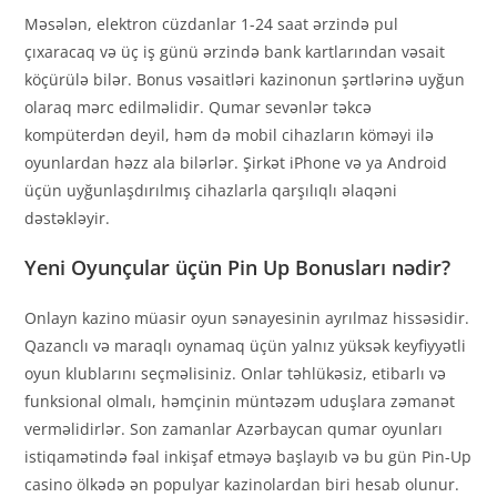
Məsələn, elektron cüzdanlar 1-24 saat ərzində pul
çıxaracaq və üç iş günü ərzində bank kartlarından vəsait
köçürülə bilər. Bonus vəsaitləri kazinonun şərtlərinə uyğun
olaraq mərc edilməlidir. Qumar sevənlər təkcə
kompüterdən deyil, həm də mobil cihazların köməyi ilə
oyunlardan həzz ala bilərlər. Şirkət iPhone və ya Android
üçün uyğunlaşdırılmış cihazlarla qarşılıqlı əlaqəni
dəstəkləyir.
Yeni Oyunçular üçün Pin Up Bonusları nədir?
Onlayn kazino müasir oyun sənayesinin ayrılmaz hissəsidir.
Qazanclı və maraqlı oynamaq üçün yalnız yüksək keyfiyyətli
oyun klublarını seçməlisiniz. Onlar təhlükəsiz, etibarlı və
funksional olmalı, həmçinin müntəzəm uduşlara zəmanət
verməlidirlər. Son zamanlar Azərbaycan qumar oyunları
istiqamətində fəal inkişaf etməyə başlayıb və bu gün Pin-Up
casino ölkədə ən populyar kazinolardan biri hesab olunur.