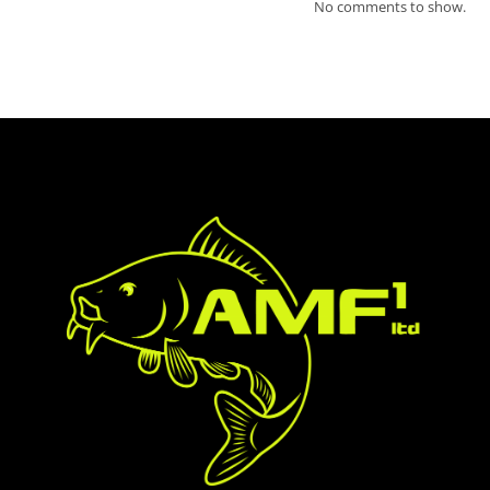
No comments to show.