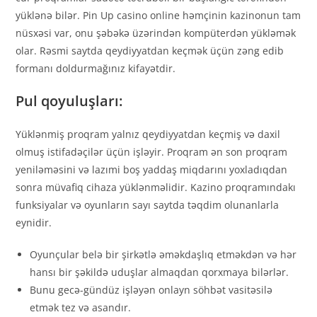
yüklənə bilər. Pin Up casino online həmçinin kazinonun tam
nüsxəsi var, onu şəbəkə üzərindən kompüterdən yükləmək
olar. Rəsmi saytda qeydiyyatdan keçmək üçün zəng edib
formanı doldurmağınız kifayətdir.
Pul qoyuluşları:
Yüklənmiş proqram yalnız qeydiyyatdan keçmiş və daxil
olmuş istifadəçilər üçün işləyir. Proqram ən son proqram
yeniləməsini və lazımi boş yaddaş miqdarını yoxladıqdan
sonra müvafiq cihaza yüklənməlidir. Kazino proqramındakı
funksiyalar və oyunların sayı saytda təqdim olunanlarla
eynidir.
Oyunçular belə bir şirkətlə əməkdaşlıq etməkdən və hər
hansı bir şəkildə uduşlar almaqdan qorxmaya bilərlər.
Bunu gecə-gündüz işləyən onlayn söhbət vasitəsilə
etmək tez və asandır.