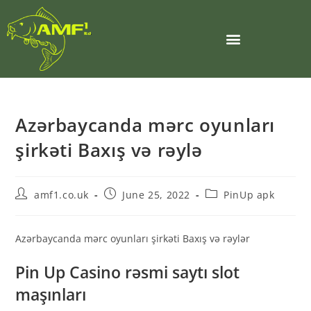
Azərbaycanda mərc oyunları
şirkəti Baxış və rəylə
amf1.co.uk
June 25, 2022
PinUp apk
Azərbaycanda mərc oyunları şirkəti Baxış və rəylər
Pin Up Casino rəsmi saytı slot
maşınları