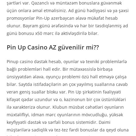
şərtləri var. Qazanclı və müntəzəm bonuslara güvənmək
üçün onlara əməl etməlisiniz. Ad günü hədiyyəsi və ya şəxsi
promosyonlar Pin-Up azerbaycan əlavə mükafat hesab
olunur. Bayram günü ərəfəsində və hər bir təsdiqlənmiş ad
günü bonusu x50 mərc ilə aktivləşdirilə bilər.
Pin Up Casino AZ güvenilir mi??
Pinup casino dəstək hesab, oyunlar və texniki problemlərlə
bağlı problemləri həll edir. Bir mütəxəssislə birbaşa
ünsiyyətdən əlavə, oyunçu problemi özü həll etməyə çalışa
bilər. Saytda istifadəçilərin ən çox yayılmış suallarına cavab
verən geniş suallar bloku var. Pin Up şirkətinin fəaliyyəti
kifayət qədər uzundur və o, kazinonun bir çox üstünlükləri
ilə xarakterizə olunur. Klubun müsbət cəhətləri oyunların
müxtəlifliyi, idman mərc oyunlarının mövcudluğu, yüksək
keyfiyyətli dəstək və sərfəli bonus sistemidir. Daimi
müştərilərə sadiqlik və tez-tez fərdi bonuslar da qeyd oluna