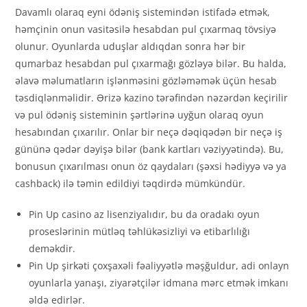
Davamlı olaraq eyni ödəniş sistemindən istifadə etmək,
həmçinin onun vasitəsilə hesabdan pul çıxarmaq tövsiyə
olunur. Oyunlarda uduşlar aldıqdan sonra hər bir
qumarbaz hesabdan pul çıxarmağı gözləyə bilər. Bu halda,
əlavə məlumatların işlənməsini gözləməmək üçün hesab
təsdiqlənməlidir. Ərizə kazino tərəfindən nəzərdən keçirilir
və pul ödəniş sisteminin şərtlərinə uyğun olaraq oyun
hesabından çıxarılır. Onlar bir neçə dəqiqədən bir neçə iş
gününə qədər dəyişə bilər (bank kartları vəziyyətində). Bu,
bonusun çıxarılması onun öz qaydaları (şəxsi hədiyyə və ya
cashback) ilə təmin edildiyi təqdirdə mümkündür.
Pin Up casino az lisenziyalıdır, bu da oradakı oyun
proseslərinin mütləq təhlükəsizliyi və etibarlılığı
deməkdir.
Pin Up şirkəti çoxşaxəli fəaliyyətlə məşğuldur, adi onlayn
oyunlarla yanaşı, ziyarətçilər idmana mərc etmək imkanı
əldə edirlər.