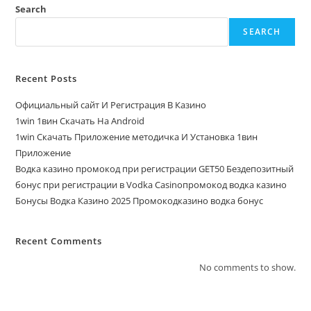
Search
SEARCH
Recent Posts
Официальный сайт И Регистрация В Казино
1win 1вин Скачать На Android
1win Скачать Приложение методичка И Установка 1вин
Приложение
Водка казино промокод при регистрации GET50 Бездепозитный
бонус при регистрации в Vodka Casinoпромокод водка казино
Бонусы Водка Казино 2025 Промокодказино водка бонус
Recent Comments
No comments to show.