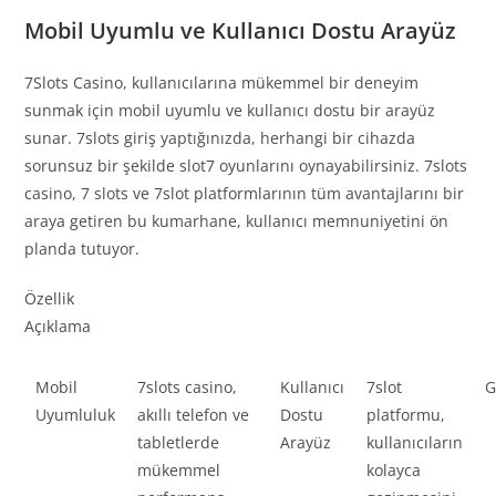
Mobil Uyumlu ve Kullanıcı Dostu Arayüz
7Slots Casino, kullanıcılarına mükemmel bir deneyim
sunmak için mobil uyumlu ve kullanıcı dostu bir arayüz
sunar. 7slots giriş yaptığınızda, herhangi bir cihazda
sorunsuz bir şekilde slot7 oyunlarını oynayabilirsiniz. 7slots
casino, 7 slots ve 7slot platformlarının tüm avantajlarını bir
araya getiren bu kumarhane, kullanıcı memnuniyetini ön
planda tutuyor.
Özellik
Açıklama
Mobil
7slots casino,
Kullanıcı
7slot
G
Uyumluluk
akıllı telefon ve
Dostu
platformu,
tabletlerde
Arayüz
kullanıcıların
mükemmel
kolayca