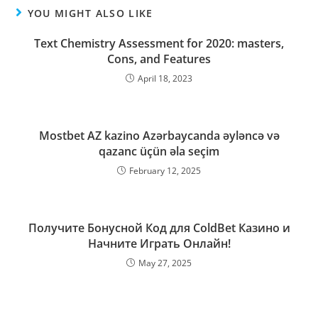
YOU MIGHT ALSO LIKE
Text Chemistry Assessment for 2020: masters,
Cons, and Features
April 18, 2023
Mostbet AZ kazino Azərbaycanda əyləncə və
qazanc üçün əla seçim
February 12, 2025
Получите Бонусной Код для ColdBet Казино и
Начните Играть Онлайн!
May 27, 2025