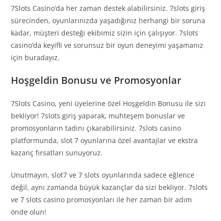
7Slots Casino’da her zaman destek alabilirsiniz. 7slots giriş
sürecinden, oyunlarınızda yaşadığınız herhangi bir soruna
kadar, müşteri desteği ekibimiz sizin için çalışıyor. 7slots
casino’da keyifli ve sorunsuz bir oyun deneyimi yaşamanız
için buradayız.
Hoşgeldin Bonusu ve Promosyonlar
7Slots Casino, yeni üyelerine özel Hoşgeldin Bonusu ile sizi
bekliyor! 7slots giriş yaparak, muhteşem bonuslar ve
promosyonların tadını çıkarabilirsiniz. 7slots casino
platformunda, slot 7 oyunlarına özel avantajlar ve ekstra
kazanç fırsatları sunuyoruz.
Unutmayın, slot7 ve 7 slots oyunlarında sadece eğlence
değil, aynı zamanda büyük kazançlar da sizi bekliyor. 7slots
ve 7 slots casino promosyonları ile her zaman bir adım
önde olun!