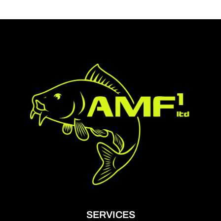
SERVICES