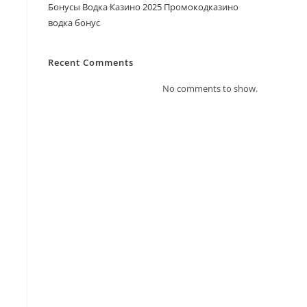
Бонусы Водка Казино 2025 Промокодказино
водка бонус
Recent Comments
No comments to show.