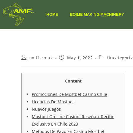
HOME
BOILIE MAKING MACHINERY
amf1.co.uk
May 1, 2022
Uncategori
Content
Promociones De Mostbet Casino Chile
Licencias De Mostbet
Nuevos Juegos
Mostbet On Line Casino: Reseña + Recibo
Exclusivo En Chile 2023
Métodos De Pago En Casino Mostbet