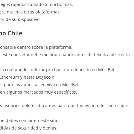
 juegos rápidos sumado a mucho más.
obre muchas otras plataformas.
or de su dispositivo.
no Chile
onsable dentro sobre la plataforma.
 este operador debe mejorar cuando antes de teknik a ofrecer la
la cual puedes utilizar pra hacer un depósito en MostBet.
, Ethereum y hasta Dogecoin.
 para las apuestas en vivo en MostBet.
y en algunos mercados muy específicos.
 usuarios delete sitio antes para que tomes una decisión sobre
e debes confiar en este sitio.
edidas de seguridad y demás.