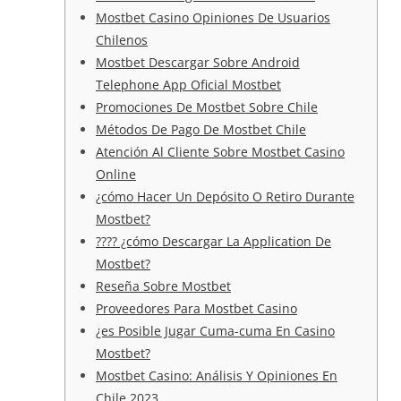
Mostbet Casino Opiniones De Usuarios
Chilenos
Mostbet Descargar Sobre Android
Telephone App Oficial Mostbet
Promociones De Mostbet Sobre Chile
Métodos De Pago De Mostbet Chile
Atención Al Cliente Sobre Mostbet Casino
Online
¿cómo Hacer Un Depósito O Retiro Durante
Mostbet?
???? ¿cómo Descargar La Application De
Mostbet?
Reseña Sobre Mostbet
Proveedores Para Mostbet Casino
¿es Posible Jugar Cuma-cuma En Casino
Mostbet?
Mostbet Casino: Análisis Y Opiniones En
Chile 2023