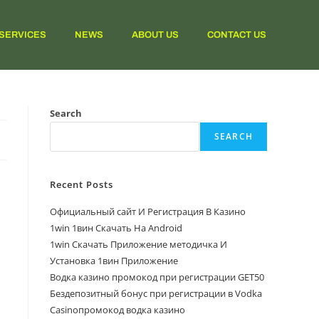
SERVICES
NEWS
ABOUT US
CONTACT US
Search
SEARCH
Recent Posts
Официальный сайт И Регистрация В Казино
1win 1вин Скачать На Android
1win Скачать Приложение методичка И
Установка 1вин Приложение
Водка казино промокод при регистрации GET50
Бездепозитный бонус при регистрации в Vodka
Casinoпромокод водка казино