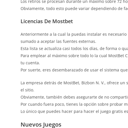
Los retiros se procesan durante un máximo sobre 72 hor
Obviamente, todo esto puede variar dependiendo de fac
Licencias De Mostbet
Anteriormente a la cual la puedas instalar es necesario
sumado a aceptar las fuentes externas.
Esta lista se actualiza casi todos los días, de forma o 
Para emplear al máximo sobre todo lo la cual MostBet Ch
tu cuenta.
Por suerte, eres desembarazado de usar el sistema que 
La empresa detrás de MostBet, Bizbon N. V., ofrece un 
el sitio.
Obviamente, también debes asegurarte de no compartir 
Por cuando fuera poco, tienes la opción sobre probar mu
Lo único que puedes hacer para hacer el juego gratis es
Nuevos Juegos