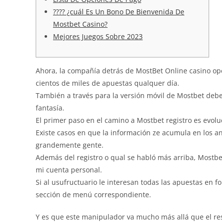
????️ ¿cuál Es Un Bono De Bienvenida De
Mostbet Casino?
Mejores Juegos Sobre 2023
Ahora, la compañía detrás de MostBet Online casino op
cientos de miles de apuestas qualquer día.
También a través para la versión móvil de Mostbet debes
fantasía.
El primer paso en el camino a Mostbet registro es evolucio
Existe casos en que la información ze acumula en los 
grandemente gente.
Además del registro o qual se habló más arriba, Mostbe
mi cuenta personal.
Si al usufructuario le interesan todas las apuestas en 
sección de menú correspondiente.
Y es que este manipulador va mucho más allá que el res