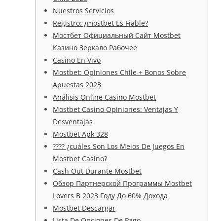
Nuestros Servicios
Registro: ¿mostbet Es Fiable?
Мостбет Официальный Сайт Mostbet
Казино Зеркало Рабочее
Casino En Vivo
Mostbet: Opiniones Chile + Bonos Sobre
Apuestas 2023
Análisis Online Casino Mostbet
Mostbet Casino Opiniones: Ventajas Y
Desventajas
Mostbet Apk 328
????️ ¿cuáles Son Los Meios De Juegos En
Mostbet Casino?
Cash Out Durante Mostbet
Обзор Партнерской Программы Mostbet
Lovers В 2023 Году До 60% Дохода
Mostbet Descargar
Lista De Opciones De Pago