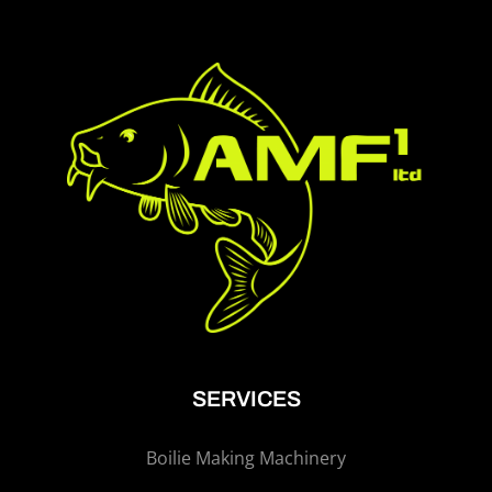
SERVICES
Boilie Making Machinery