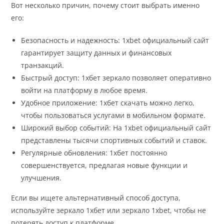
Вот несколько причин, почему стоит выбрать именно
его:
Безопасность и надежность: 1xbet официальный сайт
гарантирует защиту данных и финансовых
транзакций.
Быстрый доступ: 1хбет зеркало позволяет оперативно
войти на платформу в любое время.
Удобное приложение: 1хбет скачать можно легко,
чтобы пользоваться услугами в мобильном формате.
Широкий выбор событий: На 1xbet официальный сайт
представлены тысячи спортивных событий и ставок.
Регулярные обновления: 1хбет постоянно
совершенствуется, предлагая новые функции и
улучшения.
Если вы ищете альтернативный способ доступа,
используйте зеркало 1хбет или зеркало 1xbet, чтобы не
потерять доступ к платформе.