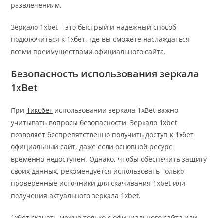
развлечениям.
Зеркало 1xbet – это быстрый и надежный способ
подключиться к 1хбет, где вы сможете наслаждаться
всеми преимуществами официального сайта.
Безопасность использования зеркала
1xBet
При
1иксбет
использовании зеркала 1xBet важно
учитывать вопросы безопасности. Зеркало 1xbet
позволяет беспрепятственно получить доступ к 1хбет
официальный сайт, даже если основной ресурс
временно недоступен. Однако, чтобы обеспечить защиту
своих данных, рекомендуется использовать только
проверенные источники для скачивания 1xbet или
получения актуального зеркала 1xbet.
1хбет скачать можно только с официального сайта или