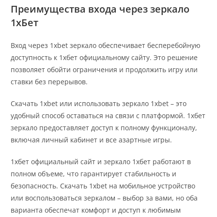
Преимущества входа через зеркало
1хБет
Вход через 1xbet зеркало обеспечивает бесперебойную
доступность к 1хбет официальному сайту. Это решение
позволяет обойти ограничения и продолжить игру или
ставки без перерывов.
Скачать 1xbet или использовать зеркало 1xbet – это
удобный способ оставаться на связи с платформой. 1хбет
зеркало предоставляет доступ к полному функционалу,
включая личный кабинет и все азартные игры.
1хбет официальный сайт и зеркало 1хбет работают в
полном объеме, что гарантирует стабильность и
безопасность. Скачать 1xbet на мобильное устройство
или воспользоваться зеркалом – выбор за вами, но оба
варианта обеспечат комфорт и доступ к любимым