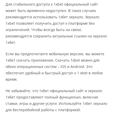
Для стабильного доступа к 1xbet официальный сайт
может быть временно недоступен. В таких случаях
рекомендуется использовать 1хбет зеркало. Зеркало
1xbet позволяет получить доступ к платформе без
ограничений. Чтобы всегда быть на связи,
рекомендуется сохранить актуальные ссылки на зеркало
1хбет.
Если вы предпочитаете мобильную версию, вы можете
1хбет скачать приложение. Скачать 1xbet можно для
обеих операционных систем – iOS и Android. Это
обеспечит удобный и быстрый доступ к 1 xbet в любое
время.
Не забывайте, что 1хбет официальный сайт и зеркало
1хбет предоставляют полный функционал, включая
ставки, игры и другие услуги. Используйте 1хбет зеркало
для бесперебойной работы с платформой.