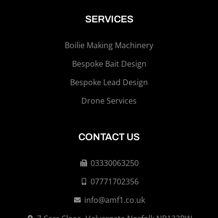
SERVICES
Boilie Making Machinery
Bespoke Bait Design
Bespoke Lead Design
Drone Services
CONTACT US
03330063250
07771702356
info@amf1.co.uk