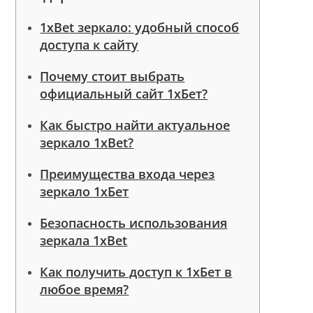
1xBet зеркало: удобный способ
доступа к сайту
Почему стоит выбрать
официальный сайт 1хБет?
Как быстро найти актуальное
зеркало 1xBet?
Преимущества входа через
зеркало 1хБет
Безопасность использования
зеркала 1xBet
Как получить доступ к 1хБет в
любое время?