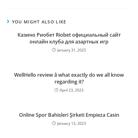
YOU MIGHT ALSO LIKE
Казино Риобет Riobet официальный сайт
онлайн клуба для азартных игр
January 31, 2025
WellHello review â what exactly do we all know
regarding it?
April 23, 2023
Online Spor Bahisleri Şirketi Empieza Casin
January 13, 2023